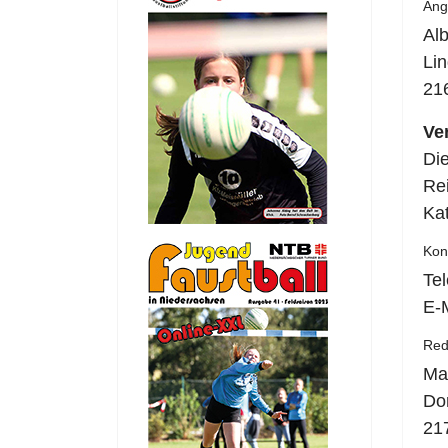
Ang
Alb
Li
21
Ve
Die
Re
Kat
Kon
Te
E-
Red
Ma
Do
21