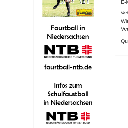
E-
Verb
Wi
Ver
Qu