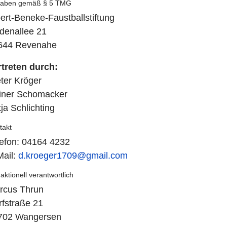
aben gemäß § 5 TMG
ert-Beneke-Faustballstiftung
ndenallee 21
644 Revenahe
rtreten durch:
ter Kröger
iner Schomacker
ja Schlichting
takt
lefon: 04164 4232
Mail:
d.kroeger1709@gmail.com
aktionell verantwortlich
rcus Thrun
rfstraße 21
702 Wangersen