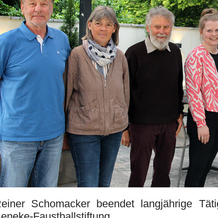
einer Schomacker beendet langjährige Tätig
eneke-Faustballstiftung