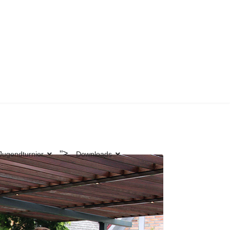
">
Jugendturnier
Downloads