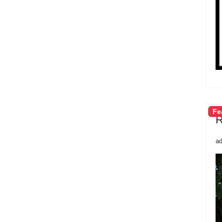
Fe
R
a