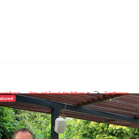
">
und Beirat
Sinn und Zweck der Stiftung
Zustiftungen
atured