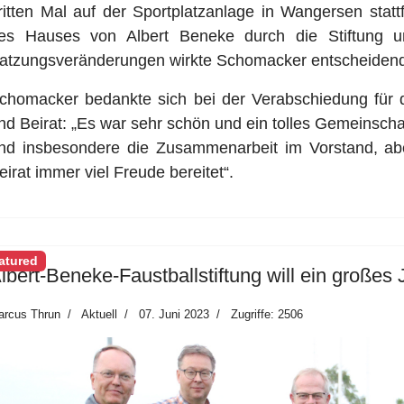
ritten Mal auf der Sportplatzanlage in Wangersen stat
es Hauses von Albert Beneke durch die Stiftung
atzungsveränderungen wirkte Schomacker entscheidend
chomacker bedankte sich bei der Verabschiedung für 
nd Beirat: „Es war sehr schön und ein tolles Gemeinschaft
nd insbesondere die Zusammenarbeit im Vorstand, a
eirat immer viel Freude bereitet“.
atured
lbert-Beneke-Faustballstiftung will ein großes
arcus Thrun
Aktuell
07. Juni 2023
Zugriffe: 2506