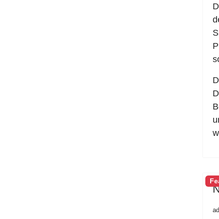
D
d
S
P
s
D
D
B
u
w
Fe
N
a