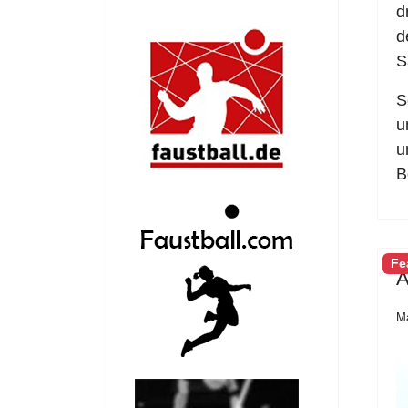
d
d
S
S
u
u
B
Fe
A
M