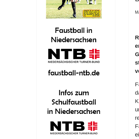
M
R
e
G
s
v
F
d
K
u
r
F
e